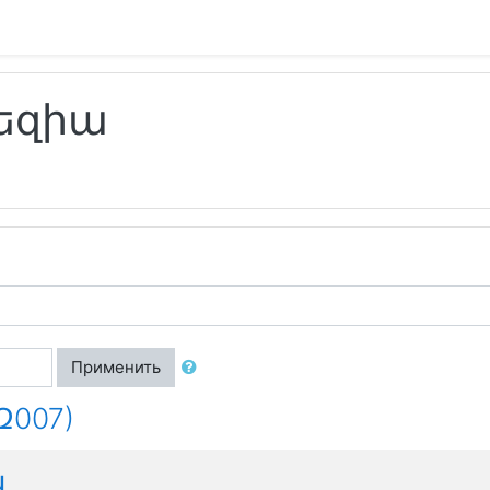
եզիա
Применить
007)
ն