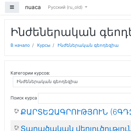
Перейти к основному содержанию
nuaca
Side panel
Русский ‎(ru_old)‎
Ինժեներական գեոդ
В начало
Курсы
Ինժեներական գեոդեզիա
Категории курсов:
Поиск курса
ՔԱՐՏԵԶԱԳՐՈՒԹՅՈՒՆ (6ԳԴԶ
Տարածական վերլուծությու