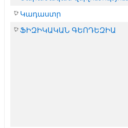
Կադաստր
ՖԻԶԻԿԱԿԱՆ ԳԵՈԴԵԶԻԱ