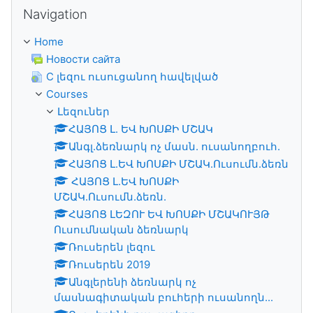
Skip Navigation
Navigation
Home
Новости сайта
C լեզու ուսուցանող հավելված
Courses
Լեզուներ
ՀԱՅՈՑ Լ. ԵՎ ԽՈՍՔԻ ՄՇԱԿ
Անգլ.ձեռնարկ ոչ մասն. ուսանողբուհ.
ՀԱՅՈՑ Լ.ԵՎ ԽՈՍՔԻ ՄՇԱԿ.Ուսումն.ձեռն
ՀԱՅՈՑ Լ.ԵՎ ԽՈՍՔԻ
ՄՇԱԿ.Ուսումն.ձեռն.
ՀԱՅՈՑ ԼԵԶՈՒ ԵՎ ԽՈՍՔԻ ՄՇԱԿՈՒՅԹ
Ուսումնական ձեռնարկ
Ռուսերեն լեզու
Ռուսերեն 2019
Անգլերենի ձեռնարկ ոչ
մասնագիտական բուհերի ուսանողն...