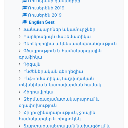
Ռուսերենի դասագիրք
Ռուսերենի 2019
Ռուսերեն 2019
English Տest
Ճանապարհներ և կամուրջներ
Բարձրագույն մաթեմատիկա
Գեոէկոլոգիա և կենսաանվտանգություն
Գծագրություն և համակարգչային
գրաֆիկա
Դիզայն
Ինժեներական գեոդեզիա
Ինֆորմատիկա, հաշվողական
տեխնիկա և կառավարման համակ...
Հիդրավլիկա
Ջերմագազամատակարարում և
օդափոխություն
Հիդրոշինարարություն, ջրային
համակարգեր և հիդրոէլեկ...
Ճարտարապետական նախագծում և