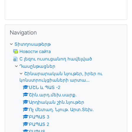
Բաց թողնել Navigation
Navigation
Տիտղոսաթերթ
Новости сайта
C լեզու ուսուցանող հավելված
Դասընթացներ
Շինարարական նյութեր, իրեր ու
կոնստրուկցիաների արտա...
ՄՇՆ և ՊԱՏ -2
Շին.արդ.մեխ.սարք.
Արդիական շին.նյութեր
Ոչ մետաղ. Նյութ. Արտ.Տեխ.
ԲԱՊԱՏ 3
ԲԱՊԱՏ 2
ԲԱՊԱՏ