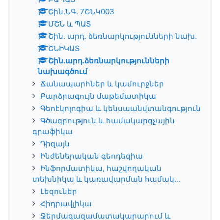
Շին.ՆԳ. 7ՇՆԿ003
ՄՇՆ և ՊԱՏ
Շին. արդ. ձեռնարկությունների նախ.
ՇՆԻԿԱՏ
Շին.արդ.ձեռնարկությունների
նախագծում
Ճանապարհներ և կամուրջներ
Բարձրագույն մաթեմատիկա
Գեոէկոլոգիա և կենսաանվտանգություն
Գծագրություն և համակարգչային
գրաֆիկա
Դիզայն
Ինժեներական գեոդեզիա
Ինֆորմատիկա, հաշվողական
տեխնիկա և կառավարման համակ...
Լեզուներ
Հիդրավլիկա
Ջերմագազամատակարարում և